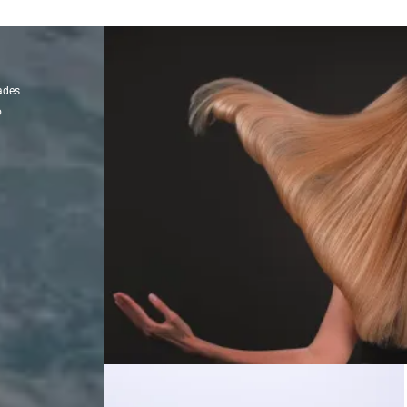
ades
o