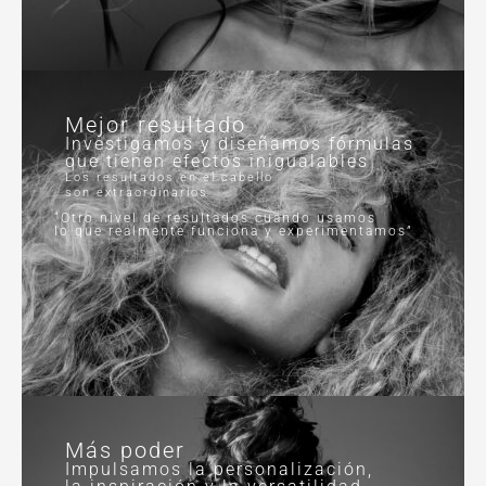
Mejor resultado
Investigamos y diseñamos fórmulas
que tienen efectos inigualables
Los resultados en el cabello
son extraordinarios
“Otro nivel de resultados cuando usamos
lo que realmente funciona y experimentamos”
Más poder
Impulsamos la personalización,